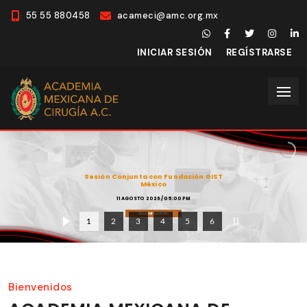
55 55 880458
acameci@amc.org.mx
INICIAR SESIÓN
REGÍSTRARSE
Sesión Conjunta con Fundación GIST
México
11 AGOSTO 2026 / 05:00 PM
Accesar a evento
Bienvenidos