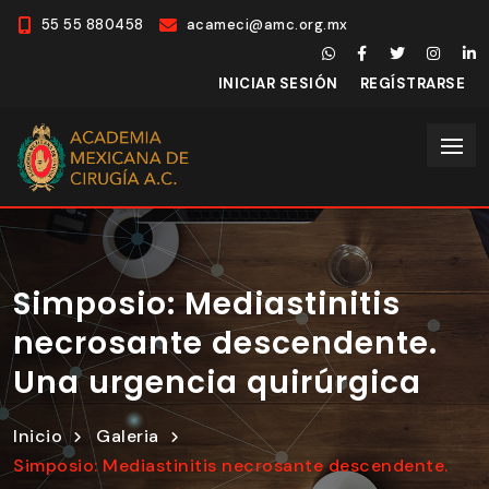
55 55 880458
acameci@amc.org.mx
INICIAR SESIÓN
REGÍSTRARSE
Simposio: Mediastinitis
necrosante descendente.
Una urgencia quirúrgica
Inicio
Galeria
Simposio: Mediastinitis necrosante descendente.