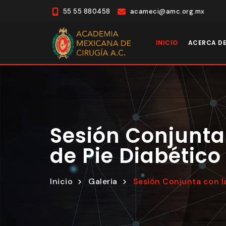
55 55 880458
acameci@amc.org.mx
INICIO
ACERCA D
Sesión Conjunta
de Pie Diabético
Inicio
Galeria
Sesión Conjunta con l